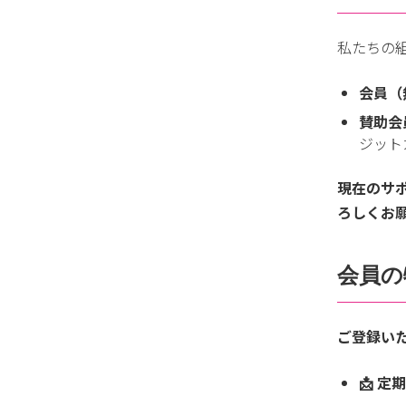
私たちの
会員（
賛助会
ジット
現在のサ
ろしくお
会員の
ご登録い
📩
定期