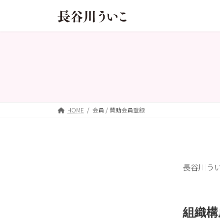
コ
ナ
ン
ビ
テ
ゲ
ン
ー
ツ
シ
へ
ョ
ス
ン
キ
に
ッ
移
HOME
会員 / 賛助会員登録
プ
動
長谷川う
組織構