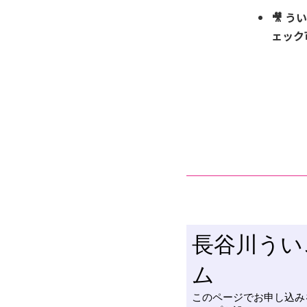
🎥
うい
ェック