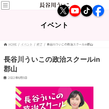
コ
ナ
ン
ビ
テ
ゲ
ン
ー
ツ
シ
イベント
へ
ョ
ス
ン
キ
に
ッ
移
HOME
イベント
終了
長谷川ういこの政治スクールin郡山
プ
動
長谷川ういこの政治スクールin
郡山
2022年6月5日