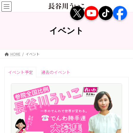
コ
ナ
ン
ビ
テ
ゲ
ン
ー
ツ
シ
イベント
へ
ョ
ス
ン
キ
に
ッ
移
HOME
イベント
プ
動
イベント予定
過去のイベント