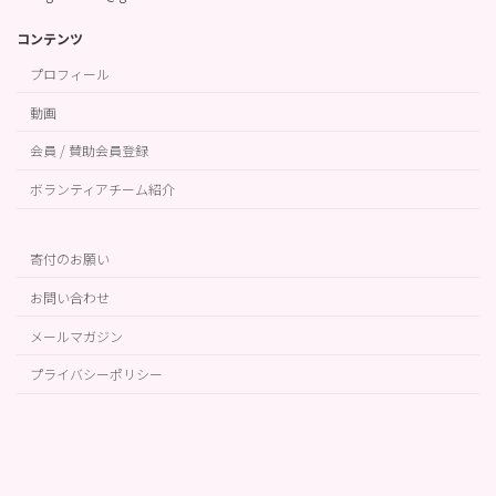
コンテンツ
プロフィール
奈良県橿原市
動画
2022年05月22日18:30〜00:00
会員 / 賛助会員登録
長谷川ういこ おはなし会in橿原市
ボランティアチーム紹介
奈良県社会福祉総合センター 5F 大会議室（橿原市大久保
町320－11（近鉄畝傍御陵前駅スグ）
寄付のお願い
お問い合わせ
メールマガジン
プライバシーポリシー